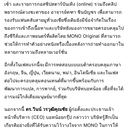
เช้า และรายการกอสซิปสตาร์บันเทิง (online) รวมถึงคลิป
พยากรณ์ดวงชะตาของ อาจารย์คฑา ชินบัญชร เพื่อสามารถ
รองรับแฟนคลับสายมูทั่วเอเชียซึ่งเดิมยังมีข้อจำกัดในเรื่อง
ของการเข้าถึงเนื้อหาและบริษัทยังมองการขยายครอบคลุมไป
ถึงซีรีส์และภาพยนตร์ที่ผลิตโดย MONO Original ที่สามารถ
ช่วยให้การทำตัวอย่างหนังหรือเบื้องหลังการถ่ายทำออกมาใน
หลายภาษารวมถึงหลายเวอร์ชั่น
อีกทั้งในเฟสแรกนี้จะมีการทดสอบแบบเบต้าครอบคลุมภาษา
อังกฤษ, จีน, ญี่ปุ่น, เวียดนาม, พม่า, อินโดนีเซีย และในเฟส
ต่อไปจะครอบคลุมคอนเทนต์ที่มากขึ้นพร้อมกับการ
พัฒนาการแปล, การพากย์, ร่วมกับบริษัทบอทน้อย เพื่อที่จะได้
อารมณ์ใกล้เคียงมนุษย์มากที่สุด
นอกจากนี้
ดร.วินน์ วรวุฒิคุณชัย
ผู้ก่อตั้งและประธานเจ้า
หน้าที่บริหาร (CEO) บอทน้อยกรุ๊ป กล่าวว่า บริษัทรู้สึกเป็น
เกียรติอย่างยิ่งที่ได้รับความไว้วางใจจาก MONO ในการให้