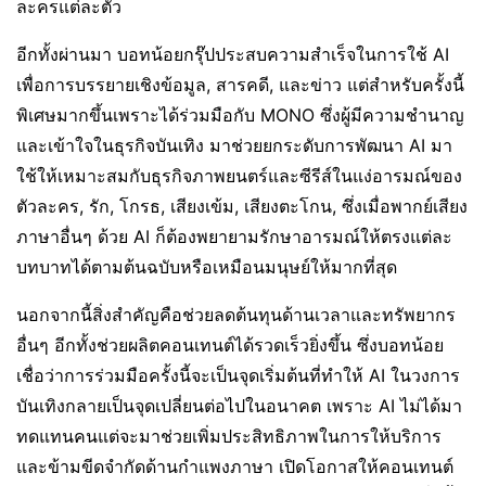
ละครแต่ละตัว
อีกทั้งผ่านมา บอทน้อยกรุ๊ปประสบความสำเร็จในการใช้ AI
เพื่อการบรรยายเชิงข้อมูล, สารคดี, และข่าว แต่สำหรับครั้งนี้
พิเศษมากขึ้นเพราะได้ร่วมมือกับ MONO ซึ่งผู้มีความชำนาญ
และเข้าใจในธุรกิจบันเทิง มาช่วยยกระดับการพัฒนา AI มา
ใช้ให้เหมาะสมกับธุรกิจภาพยนตร์และซีรีส์ในแง่อารมณ์ของ
ตัวละคร, รัก, โกรธ, เสียงเข้ม, เสียงตะโกน, ซึ่งเมื่อพากย์เสียง
ภาษาอื่นๆ ด้วย AI ก็ต้องพยายามรักษาอารมณ์ให้ตรงแต่ละ
บทบาทได้ตามต้นฉบับหรือเหมือนมนุษย์ให้มากที่สุด
นอกจากนี้สิ่งสำคัญคือช่วยลดต้นทุนด้านเวลาและทรัพยากร
อื่นๆ อีกทั้งช่วยผลิตคอนเทนต์ได้รวดเร็วยิ่งขึ้น ซึ่งบอทน้อย
เชื่อว่าการร่วมมือครั้งนี้จะเป็นจุดเริ่มต้นที่ทำให้ AI ในวงการ
บันเทิงกลายเป็นจุดเปลี่ยนต่อไปในอนาคต เพราะ AI ไม่ได้มา
ทดแทนคนแต่จะมาช่วยเพิ่มประสิทธิภาพในการให้บริการ
และข้ามขีดจำกัดด้านกำแพงภาษา เปิดโอกาสให้คอนเทนต์