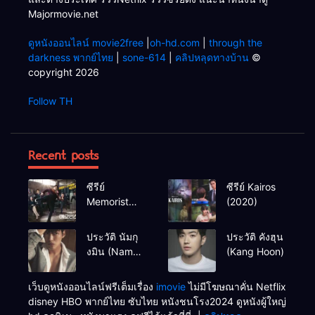
Majormovie.net
ดูหนังออนไลน์ movie2free
|
oh-hd.com
|
through the
darkness พากย์ไทย
|
sone-614
|
คลิปหลุดทางบ้าน
©
copyright 2026
Follow TH
Recent posts
ซีรีย์
ซีรีย์ Kairos
Memorist
(2020)
(2020)
ประวัติ นัมกุ
ประวัติ คังฮุน
งมิน (Nam
(Kang Hoon)
Goong Min /
Namgoong
เว็บดูหนังออนไลน์ฟรีเต็มเรื่อง
imovie
ไม่มีโฆษณาคั่น Netflix
Min)
disney HBO พากย์ไทย ซับไทย หนังชนโรง2024 ดูหนังผู้ใหญ่