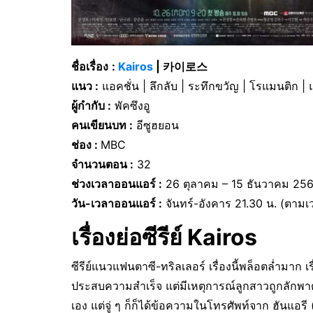
ชื่อเรื่อง
:
Kairos
| 카이로스
แนว :
แอคชั่น | ลึกลับ | ระทึกขวัญ | โรแมนติก |
ผู้กำกับ :
พัคซึงอู
คนเขียนบท :
อีซูฮยอน
ช่อง :
MBC
จำนวนตอน :
32
ช่วงเวลาออนแอร์ :
26 ตุลาคม – 15 ธันวาคม 25
วัน-เวลาออนแอร์ :
จันทร์-อังคาร 21.30 น. (ตาม
เรื่องย่อซีรีย์ Kairos
ซีรีย์แนวแฟนตาซี-ทริลเลอร์ เรื่องนี้พล็อตล่ำมาก 
ประสบความสำเร็จ แต่มีเหตุการณ์ลูกสาวถูกลักพา
เอง แต่จู่ ๆ ก็ก็ได้ข้อความในโทรศัพท์จาก ฮันแอรี 