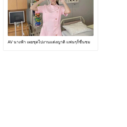
AV นางฟ้า เผยชุดไปงานแต่งญาติ แฟนๆก็ชื่นชม