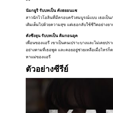
นัมกยูริ รับบทเป็น คังฮยอนแช
สาวนักไวโอลินที่มีครอบครัวสมบูรณ์แบบ เธอเป็นภ
เติมเต็มไปด้วยความสุข แต่เธอกลับใช้ชีวิตอย่าง
คังซึงยุน รับบทเป็น คิมกอนอุค
เพื่อนของแอรี เขาเป็นคนเปราะบางและไม่เคยปรากฏต
อย่างตามที่เธอพูด และคอยอยู่ช่วยเหลือเมื่อไหร
หาแม่ของแอรี
ตัวอย่างซีรีย์