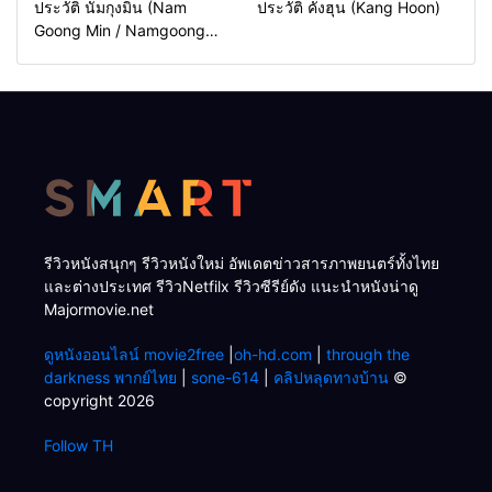
ประวัติ นัมกุงมิน (Nam
ประวัติ คังฮุน (Kang Hoon)
Goong Min / Namgoong
Min)
รีวิวหนังสนุกๆ รีวิวหนังใหม่ อัพเดตข่าวสารภาพยนตร์ทั้งไทย
และต่างประเทศ รีวิวNetfilx รีวิวซีรีย์ดัง แนะนำหนังน่าดู
Majormovie.net
ดูหนังออนไลน์ movie2free
|
oh-hd.com
|
through the
darkness พากย์ไทย
|
sone-614
|
คลิปหลุดทางบ้าน
©
copyright 2026
Follow TH