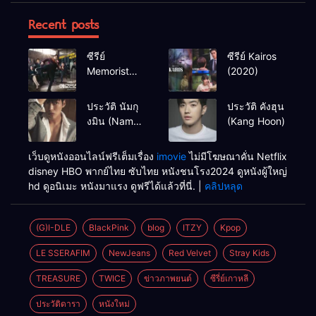
Recent posts
ซีรีย์
ซีรีย์ Kairos
Memorist
(2020)
(2020)
ประวัติ นัมกุ
ประวัติ คังฮุน
งมิน (Nam
(Kang Hoon)
Goong Min /
Namgoong
เว็บดูหนังออนไลน์ฟรีเต็มเรื่อง
imovie
ไม่มีโฆษณาคั่น Netflix
Min)
disney HBO พากย์ไทย ซับไทย หนังชนโรง2024 ดูหนังผู้ใหญ่
hd ดูอนิเมะ หนังมาแรง ดูฟรีได้แล้วที่นี่. |
คลิปหลุด
(G)I-DLE
BlackPink
blog
ITZY
Kpop
LE SSERAFIM
NewJeans
Red Velvet
Stray Kids
TREASURE
TWICE
ข่าวภาพยนต์
ซีรี่ย์เกาหลี
ประวัติดารา
หนังใหม่