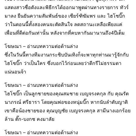
แสดงสาวชื่อดังและพิธีกรได้ออกมาพูดผ่านทางรายการ ทัวร์
มาลง ยืนยันความสัมพันธ์ของ เชียร์ฑิฆัมพร และ ไฮโซบิ๊ก
ว่าในตอนนี้ทั้งสองคนจะตัดสินใจ ลดสถานะเหลือเพียงแค่
เพื่อนที่ดีต่อกันเท่านั้น หลังจากที่คบหากันมานานถึง4ปีเต็ม
โฆษณา – อ่านบทความต่อด้านล่าง
ซึ่งในวันนี้ทางทีมงานกระซิบบันเทิงก็จะพาทุกท่านมารู้จักกับ
ไฮโซบิ๊ก ว่าเป็นใคร ซึ่งบอกไว้ก่อนเลยว่าดีกรีไม่ธรรมดา
แน่นอนจ้า
โฆษณา – อ่านบทความต่อด้านล่าง
ไฮโซบิ๊ก เป็นลูกชายของคุณสมชาย เบญจรงคกุล กับ คุณรัต
นาภรณ์ ศรีธารา โดยคุณพ่อของหนุ่มบิ๊ก หากนับลำดับญาติ
เขาคือน้องชายของ คุณบุญชัย เบญจรงคกุล สามีนางเอกร้อย
ล้าน ตั๊ก-บงกช คงมาลัย
โฆษณา – อ่านบทความต่อด้านล่าง