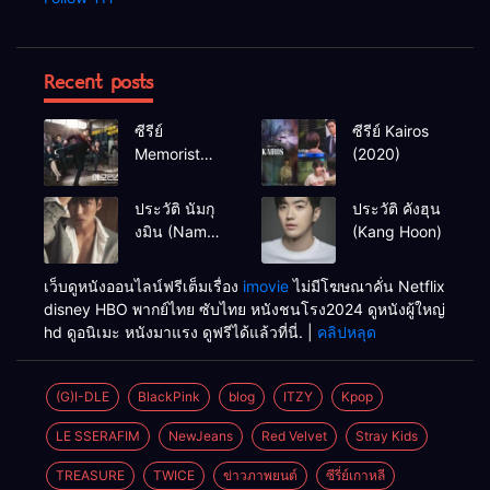
Recent posts
ซีรีย์
ซีรีย์ Kairos
Memorist
(2020)
(2020)
ประวัติ นัมกุ
ประวัติ คังฮุน
งมิน (Nam
(Kang Hoon)
Goong Min /
Namgoong
เว็บดูหนังออนไลน์ฟรีเต็มเรื่อง
imovie
ไม่มีโฆษณาคั่น Netflix
Min)
disney HBO พากย์ไทย ซับไทย หนังชนโรง2024 ดูหนังผู้ใหญ่
hd ดูอนิเมะ หนังมาแรง ดูฟรีได้แล้วที่นี่. |
คลิปหลุด
(G)I-DLE
BlackPink
blog
ITZY
Kpop
LE SSERAFIM
NewJeans
Red Velvet
Stray Kids
TREASURE
TWICE
ข่าวภาพยนต์
ซีรี่ย์เกาหลี