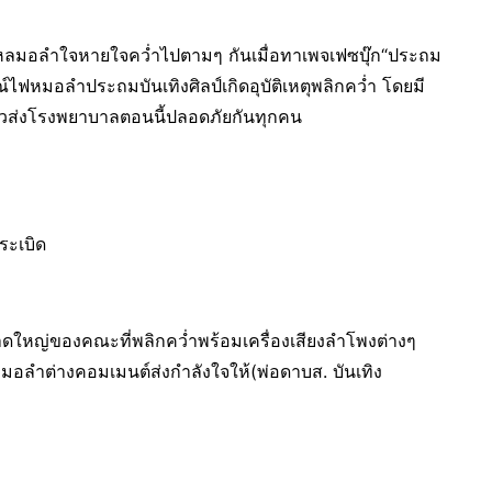
าแฟนหลมอลำใจหายใจคว่ำไปตามๆ กันเมื่อทาเพจเฟซบุ๊ก“ประถม
์ไฟหมอลำประถมบันเทิงศิลป์เกิดอุบัติเหตุพลิกคว่ำ โดยมี
ตัวส่งโรงพยาบาลตอนนี้ปลอดภัยกันทุกคน
ระเบิด
ใหญ่ของคณะที่พลิกคว่ำพร้อมเครื่องเสียงลำโพงต่างๆ
อลำต่างคอมเมนต์ส่งกำลังใจให้(พ่อดาบส. บันเทิง