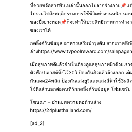
ที่ช่วยขจัดสารพิษเหล่านั้นออกไปจากร่างกาย📌แต่
ไปรวมไปถึงพฤติกรรมการใช้ชีวิตทำงานหนัก นอน
ของปิ้งย่างทอด📌ก็จะทำให้ประสิทธิภาพการทำงา
ของเราได้
กดลิ้งค์รับข้อมูล อาหารเสริมบำรุงตับ จากเกาหลีเพิ่ม
ล่างhttps://www.tvpoolreward.com/salepage
เมื่อสุขภาพดีแล้วจำเป็นต้องดูแลสุขภาพผิวด้วยเรา
ตัวท๊อป มาสต์ทิ้งไว้30วิ ป้องกันสิวแล้วล้างออก เต
กันแดด24พลัส ป้องกันแสงยูวีและแสงสีฟ้าใช้3ผลิตภั
ใช้ดีแล้วบอกต่อคนที่รักกดลิ้งค์รับข้อมูล โฟมเซรั่ม
โฆษณา – อ่านบทความต่อด้านล่าง
https://24plusthailand.com/
[ad_2]