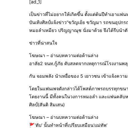
[ad_1]
เป็นข่าวที่ไม่อยากให้เกิดขึ้น ตั้งแต่ต้นปีทำเอ
บันเทิงศิลป์แจ้งข่าว“ขวัญเอ้ย ขวัญมา รถขนอุปกรณ
หมอลำเหมียว ปริญญาณุช นั่งมาด้วย จึงได้รีบนำ
ข่าวที่น่าสนใจ
โฆษณา – อ่านบทความต่อด้านล่าง
อาลัย2 จนท.กู้ภัย ดับสลดจากเหตุการณ์โรงงานพลุ
กัน จอมพลัง นำเหยื่อของ 5 เยาวชน เข้าแจ้งความ
โดยในแฟนเพจดังกล่าวได้โพสต์ภาพรถบรรทุกขนาด
โดยงานนี้ มีทั้งคนในวงการหมอลำ และแฟนคลับหม
ศิลป์(สันติ สิมเสน)
โฆษณา – อ่านบทความต่อด้านล่าง
🚩‘ตับ’ นั้นทำหน้าที่เปรียบเสมือน‘แม่ทัพ’