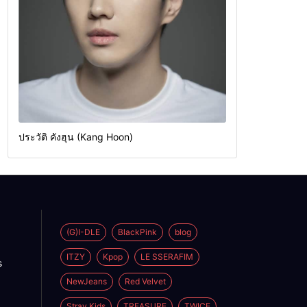
ประวัติ คังฮุน (Kang Hoon)
(G)I-DLE
BlackPink
blog
ITZY
Kpop
LE SSERAFIM
s
NewJeans
Red Velvet
Stray Kids
TREASURE
TWICE