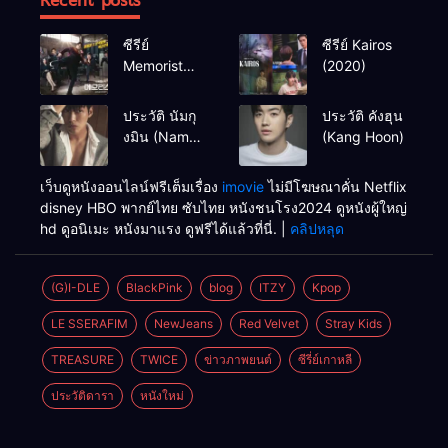
ซีรีย์
ซีรีย์ Kairos
Memorist
(2020)
(2020)
ประวัติ นัมกุ
ประวัติ คังฮุน
งมิน (Nam
(Kang Hoon)
Goong Min /
Namgoong
เว็บดูหนังออนไลน์ฟรีเต็มเรื่อง
imovie
ไม่มีโฆษณาคั่น Netflix
Min)
disney HBO พากย์ไทย ซับไทย หนังชนโรง2024 ดูหนังผู้ใหญ่
hd ดูอนิเมะ หนังมาแรง ดูฟรีได้แล้วที่นี่. |
คลิปหลุด
(G)I-DLE
BlackPink
blog
ITZY
Kpop
LE SSERAFIM
NewJeans
Red Velvet
Stray Kids
TREASURE
TWICE
ข่าวภาพยนต์
ซีรี่ย์เกาหลี
ประวัติดารา
หนังใหม่