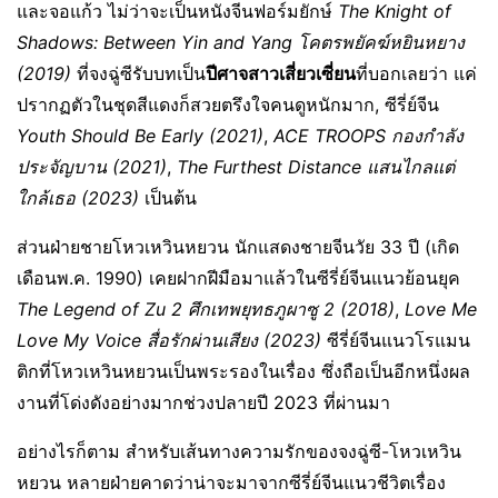
และจอแก้ว ไม่ว่าจะเป็นหนังจีนฟอร์มยักษ์
The Knight of
Shadows: Between Yin and Yang โคตรพยัคฆ์หยินหยาง
(2019)
ที่จงฉู่ซีรับบทเป็น
ปีศาจสาวเสี่ยวเซี่ยน
ที่บอกเลยว่า แค่
ปรากฏตัวในชุดสีแดงก็สวยตรึงใจคนดูหนักมาก, ซีรี่ย์จีน
Youth Should Be Early (2021)
,
ACE TROOPS กองกำลัง
ประจัญบาน (2021)
,
The Furthest Distance แสนไกลแต่
ใกล้เธอ (2023)
เป็นต้น
ส่วนฝ่ายชายโหวเหวินหยวน นักแสดงชายจีนวัย 33 ปี (เกิด
เดือนพ.ค. 1990) เคยฝากฝีมือมาแล้วในซีรี่ย์จีนแนวย้อนยุค
The Legend of Zu 2 ศึกเทพยุทธภูผาซู 2 (2018)
,
Love Me
Love My Voice สื่อรักผ่านเสียง (2023)
ซีรี่ย์จีนแนวโรแมน
ติกที่โหวเหวินหยวนเป็นพระรองในเรื่อง ซึ่งถือเป็นอีกหนึ่งผล
งานที่โด่งดังอย่างมากช่วงปลายปี 2023 ที่ผ่านมา
อย่างไรก็ตาม สำหรับเส้นทางความรักของจงฉู่ซี-โหวเหวิน
หยวน หลายฝ่ายคาดว่าน่าจะมาจากซีรี่ย์จีนแนวชีวิตเรื่อง