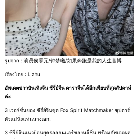
รูปจาก : 演员侯雯元/钟楚曦/如果奔跑是我的人生官博
เรื่องโดย : Lizhu
อัพเดตข่าวบันเทิงจีน ซีรี่ย์จีน ดาราจีนได้อีกเพียบที่สุดสัปดาห์
ค่ะ
3 เวอร์ชั่นของ ซีรี่ย์จีนชุด Fox Spirit Matchmaker ซุปตาร์
ตัวแม่นั่งแท่นนางเอก!
3 ซีรี่ย์จีนแนวย้อนยุครอออนแอร์ของหลี่ชิ่น พร้อมอัพเดตผล