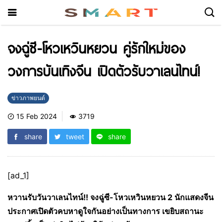
จงฉู่ซี-โหวเหวินหยวน คู่รักใหม่ของ
วงการบันเทิงจีน เปิดตัวรับวาเลนไทน์!
ข่าวภาพยนต์
15 Feb 2024
3719
share
tweet
share
[ad_1]
หวานรับวันวาเลนไทน์!! จงฉู่ซี-โหวเหวินหยวน 2 นักแสดงจีน
ประกาศเปิดตัวคบหาดูใจกันอย่างเป็นทางการ เขยิบสถานะ