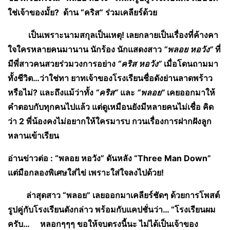
ใช่เจ้าของมั้ย
?
ด้าน “คริส” ร่วมเคลียร์ด้วย
เป็นเพราะนามสกุลเป็นเหตุ! เลยกลายเป็นเรื่องที่ค้างคา
ใจใครหลายคนมานาน นักร้อง นักแสดงสาว
“พลอย หอวัง”
ที่
มีพี่สาวคนสวยร่วมวงการอย่าง
“คริส หอวัง”
เมื่อโดนถามมา
ทั้งชีวิต…ว่าใช่ทา ยาทเจ้าของโรงเรียนชื่อดังย่านลาดพร้าว
หรือไม่
?
และถึงแม้ว่าทั้ง
“คริส”
และ
“พลอย”
เคยออกมาให้
คำตอบกับทุกคนไปแล้ว แต่ดูเหมือนยังมีหลายคนไม่เชื่อ คิด
ว่า 2 พี่น้องคงไม่อยากให้ใครมารบ กวนเรื่องการฝากฝังลูก
หลานเข้าเรียน
อ่านข่าวต่อ :
“พลอย หอวัง” ดันหลัง “Three Man Down”
แต่มือกลองพิเศษใส่ไข่ เพราะใส่ใจลงไปด้วย!
ล่าสุดสาว “พลอย” เลยออกมาเคลียร์ชัดๆ ด้วยการโพสต์
รูปคู่กับโรงเรียนดังกล่าว พร้อมกับแคปชั่นว่า… “โรงเรียนผม
ครับ… หลอกๆๆๆ ขอให้จบตรงนี้นะ ไม่ได้เป็นเจ้าของ