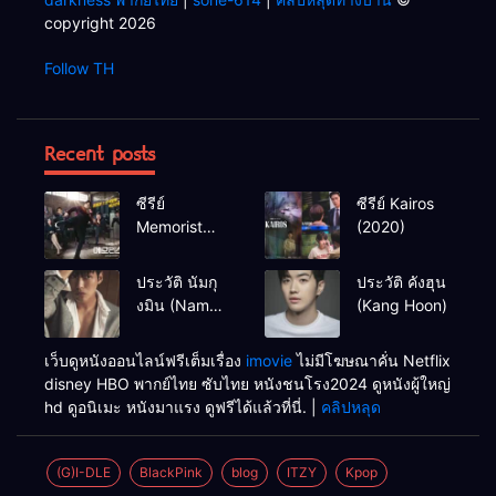
copyright 2026
Follow TH
Recent posts
ซีรีย์
ซีรีย์ Kairos
Memorist
(2020)
(2020)
ประวัติ นัมกุ
ประวัติ คังฮุน
งมิน (Nam
(Kang Hoon)
Goong Min /
Namgoong
เว็บดูหนังออนไลน์ฟรีเต็มเรื่อง
imovie
ไม่มีโฆษณาคั่น Netflix
Min)
disney HBO พากย์ไทย ซับไทย หนังชนโรง2024 ดูหนังผู้ใหญ่
hd ดูอนิเมะ หนังมาแรง ดูฟรีได้แล้วที่นี่. |
คลิปหลุด
(G)I-DLE
BlackPink
blog
ITZY
Kpop