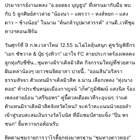
ปรมาจารย์งานเพลง “อ.ยอดธง บุญธูป” ที่เทรนมากับมือ พบ
กับ 5 ลูกศิษย์สาวสวย “น้องนา – แพรวา – หงส์หยก – แสง
ดาว – ช้างน้อย” ในนาม “ต้นกล้าบุปผาสวรรค์” งานดี..เวทีชุม
ทางฯคอนเฟิร์ม
วันศุกร์ที่ 9 ก.พ.เวลาใหม่ 12.55 น.ไฉไลลุ้นสนุก คู่ขวัญพิธีกร
“เอก ชัชวาล & ปุ๋ย รุ่งทิวา” เอาใจ FC สายประกวดร้องเพลคง
ลูกทุ่งกับซีซั่น…ชุมทางมิราเคิลมิวสิค กิจกรรมใหญ่ที่ช่วยสาน
ฝันเหล่าน้องๆ เยาวชนจิตอาสา บ่ายนี้.. “ออมสิน”อริสรา
ธรรมสัจจา ตัวแทนมิราเคิลมิวสิค จ.น่าน เลือกเพลง “ทุ่งนาง
คอย” ท้าประชันหนุ่มเมืองกาญจน์ “เก็ต”ภูมิพัฒน์ แสงนิล ร้อง
เพลงสายอ้อน “เสรีขอพร” คู่นี้ดวลเดือดเวทีระอุแน่ๆ ว่าแต่
ตัวแทนมิราเคิลมิวสิคจังหวัดไหน? จะคว้าคะแนนนำลอยลำ
เข้าสู่รอบสะสมเงินรางวัลโบนัส ที่มีแชมป์สายแข็ง “ปิ่น พร
ชนก” ยิ้มหวานรอต้อนรับ
ติดตามชมรายการวาไรตี้ลูกทุ่งมาตรฐาน “ชุมทางดาวทอง”