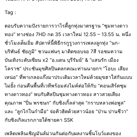
Tag :
ตอบรับความปังรายการวาไรตี้ลูกทุ่งมาตรฐาน “ชุมทางดาว
ทอง” ทางช่อง 7HD กด 35 เวลาใหม่ 12.55 – 13.55 น. หนึ่ง
ชั่วโมงเต็มอิ่ม สัปดาห์นี้พิธีกรกูรูวงการเพลงลูกทุ่ง “นก-
บริพันธ์ ชัยภูมิ” ชวนแฟนๆ มาติดขอบจอ 7สี รอชมความ
บันเทิงระดับเซียน x2 “อ.แดน บุรีรัมย์” & “แสนรัก เมือง
โคราช” ประชันมุขศิลปินตลกคณะท่านนายกฯ “โอบะ เสียง
เหน่อ” ที่พาเกลอแก๊งมาประเดิมเวลาใหม่ด้วยมุขฮาใส่กันแบบ
ไม่ยั้ง ก่อนคืนพื้นที่เวทีพร้อมส่งไมค์ต่อให้กับ “คอนเสิร์ตชุม
ทางดาวทอง” พบกับศิลปินชุมทางดาวทอง สาวสวยเสียง
คุณภาพ “ปิ่น พรชนก” กับซิงเกิ้ลล่าสุด “กราบหลวงพ่อพูล”
และ “ลูกไก่ในกำมือ” จ่อคิวฮิตด้วยสาวน้อย “ป่าน ปานชีวา”
กับซิงเกิลแรกภายใต้ชายคา SSK
เพลิดเพลินเชิญมันส์ม่วนกันต่อกับผลงานชิ้นโบว์แดงของ