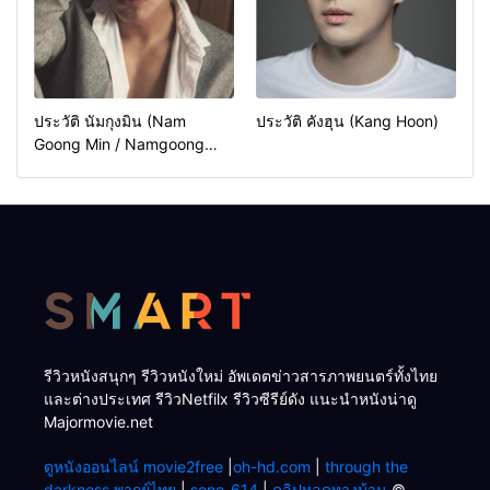
ประวัติ นัมกุงมิน (Nam
ประวัติ คังฮุน (Kang Hoon)
Goong Min / Namgoong
Min)
รีวิวหนังสนุกๆ รีวิวหนังใหม่ อัพเดตข่าวสารภาพยนตร์ทั้งไทย
และต่างประเทศ รีวิวNetfilx รีวิวซีรีย์ดัง แนะนำหนังน่าดู
Majormovie.net
ดูหนังออนไลน์ movie2free
|
oh-hd.com
|
through the
darkness พากย์ไทย
|
sone-614
|
คลิปหลุดทางบ้าน
©