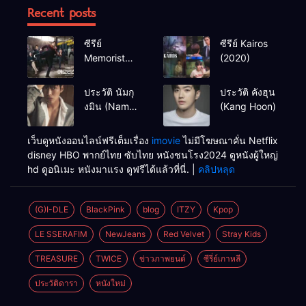
Recent posts
ซีรีย์
ซีรีย์ Kairos
Memorist
(2020)
(2020)
ประวัติ นัมกุ
ประวัติ คังฮุน
งมิน (Nam
(Kang Hoon)
Goong Min /
Namgoong
เว็บดูหนังออนไลน์ฟรีเต็มเรื่อง
imovie
ไม่มีโฆษณาคั่น Netflix
Min)
disney HBO พากย์ไทย ซับไทย หนังชนโรง2024 ดูหนังผู้ใหญ่
hd ดูอนิเมะ หนังมาแรง ดูฟรีได้แล้วที่นี่. |
คลิปหลุด
(G)I-DLE
BlackPink
blog
ITZY
Kpop
LE SSERAFIM
NewJeans
Red Velvet
Stray Kids
TREASURE
TWICE
ข่าวภาพยนต์
ซีรี่ย์เกาหลี
ประวัติดารา
หนังใหม่