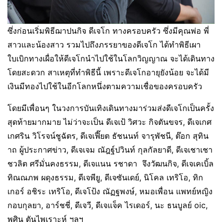
ซึ่งก่อนเริ่มพิธีฌาปนกิจ ดีเจโก ทางครอบครัว ซึ่งมีคุณพ่อ พี่
สาวและน้องสาว รวมไปถึงภรรยาของดีเจโก ได้ทำพิธีเผา
ใบเบิกทางเผื่อให้ดีเจโกนำไปใช้ในโลกวิญญาณ จะได้เดินทาง
โดยสะดวก สาเหตุที่ทำพิธีนี้ เพราะดีเจโกอายุยังน้อย จะได้มี
เงินมีทองไปใช้ในอีกโลกหนึ่งตามความเชื่อของครอบครัว
โดยมีเพื่อนๆ ในวงการบันเทิงเดินทางมาร่วมส่งดีเจโกเป็นครั้ง
สุดท้ายมากมาย ไม่ว่าจะเป็น ดีเจเป้ วิศวะ กิจตันขจร, ดีเจเกศ
เกศริน วิโรจน์ชูฉัตร, ดีเจเฟี๊ยต ธัชนนท์ จารุพัชนี, ต๊อก สุทิน
าถ ผู้ประกาศข่าว, ดีเจเจม ณัฎฐ์ปวินท์ กุลกัลยาดี, ดีเจเชาเชา
ชวลิต ศรีมั่นคงธรรม, ดีเจแนน รชาดา จึงวัฒนกิจ, ดีเจเคเบิ้ล
ทิณณภพ ผดุงธรรม, ดีเจพียู, ดีเจซันเดย์, นิโคล เทริโอ, ทิก
เกอร์ อชิระ เทริโอ, ดีเจโป้ง ณัฏฐพงษ์, หมอเพื่อน แพทย์หญิง
กอบกุลยา, อาร์ชชี่, ดีเจวี, ดีเจแจ็ค ไรเดอร์, นะ ธนบูลย์ oic,
พศิน ตันไพเราะห์ ฯลฯ