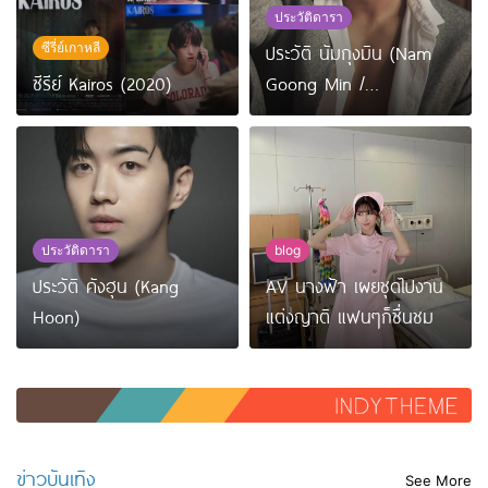
ประวัติดารา
ซีรี่ย์เกาหลี
ประวัติ นัมกุงมิน (Nam
ซีรีย์ Kairos (2020)
Goong Min /
Namgoong Min)
ประวัติดารา
blog
ประวัติ คังฮุน (Kang
AV นางฟ้า เผยชุดไปงาน
Hoon)
แต่งญาติ แฟนๆก็ชื่นชม
ข่าวบันเทิง
See More