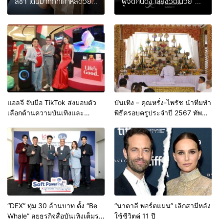
ลิซ่า เดินมาทักที่เกาหลีด้วย
ผู้จัดคนดัง เสียชีวิตในวัย 47
ตัวเอง | KaaZip บันเทิง
ปี สาเหตุป่วยโรคนี้ | The
Bangkok Insight
แอลจี จับมือ TikTok ส่งมอบตัว
บันเทิง – คุณหรั่ง-ไพรัช นำทีมทำ
เลือกด้านความบันเทิงและ
พิธีครอบครูประจำปี 2567 ทัพนัก
โซลูชันที่หลากหลาย ให้เหล่าครี
แสดงต่างพร้อมใจกันร่วมงาน
เอเตอร์สร้างสรรค์คอนเทนต์
อย่างอิสระ ณ
CreatorHousebyTikTok
ใจกลางกรุงเทพฯ
“DEX” ทุ่ม 30 ล้านบาท ตั้ง “Be
“นาตาลี พอร์ตแมน” เลิกสามีหลัง
Whale” ลุยธุรกิจสื่อบันเทิงเต็มรูป
ใช้ชีวิตคู่ 11 ปี