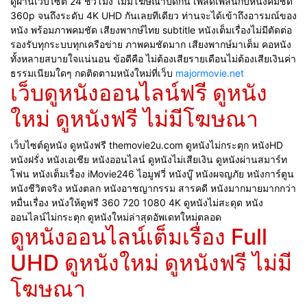
ดูผ่านเว็บไซต์ 24 ชั่วโมง ไม่มีโฆษณาปิดกั้น เพลิดเพลินกับหนังคมชัด
360p จนถึงระดับ 4K UHD กันเลยทีเดียว ท่านจะได้เข้าถึงอารมณ์ของ
หนัง พร้อมภาพคมชัด เสียงพากษ์ไทย subtitle หนังเต็มเรื่องไม่มีตัดต่อ
รองรับทุกระบบทุกเครือข่าย ภาพคมชัดมาก เสียงพากษ์มาเต็ม คอหนัง
ทั้งหลายสบายใจแน่นอน ข้อดีคือ ไม่ต้องเสียรายเดือนไม่ต้องเสียเงินค่า
ธรรมเนียมใดๆ กดติดตามหนังใหม่ที่เว็บ
majormovie.net
เว็บดูหนังออนไลน์ฟรี ดูหนัง
ใหม่ ดูหนังฟรี ไม่มีโฆษณา
เว็บไซต์ดูหนัง ดูหนังฟรี themovie2u.com ดูหนังไม่กระตุก หนังHD
หนังฝรั่ง หนังเอเชีย หนังออนไลน์ ดูหนังไม่เสียเงิน ดูหนังผ่านสมาร์ท
โฟน หนังเต็มเรื่อง iMovie246 ไอมูฟวี่ หนังบู๊ หนังผจญภัย หนังการ์ตูน
หนังชีวิตจริง หนังตลก หนังอาชญากรรม สารคดี หนังมากมายมากกว่า
หมื่นเรื่อง หนังให้ดูฟรี 360 720 1080 4K ดูหนังไม่สะดุด หนัง
ออนไลน์ไม่กระตุก ดูหนังใหม่ล่าสุดอัพเดทใหม่ตลอด
ดูหนังออนไลน์เต็มเรื่อง Full
UHD ดูหนังใหม่ ดูหนังฟรี ไม่มี
โฆษณา