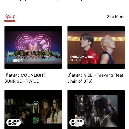
แบบ​ จับมือ “Idol Factory” ส่ง
ออกคอนเท้นต์ Y ไทยไปญี่ปุ่น​
Kpop
ประเดิมส่งซีรีส์ “ลางสังหรณ์”
See More
คาดปี 2567 รายได้เพิ่ม 25%
เนื้อเพลง MOONLIGHT
เนื้อเพลง VIBE – Taeyang (feat.
SUNRISE – TWICE
Jimin of BTS)