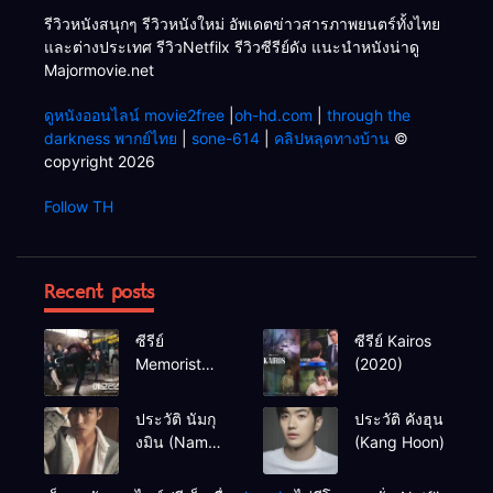
รีวิวหนังสนุกๆ รีวิวหนังใหม่ อัพเดตข่าวสารภาพยนตร์ทั้งไทย
และต่างประเทศ รีวิวNetfilx รีวิวซีรีย์ดัง แนะนำหนังน่าดู
Majormovie.net
ดูหนังออนไลน์ movie2free
|
oh-hd.com
|
through the
darkness พากย์ไทย
|
sone-614
|
คลิปหลุดทางบ้าน
©
copyright 2026
Follow TH
Recent posts
ซีรีย์
ซีรีย์ Kairos
Memorist
(2020)
(2020)
ประวัติ นัมกุ
ประวัติ คังฮุน
งมิน (Nam
(Kang Hoon)
Goong Min /
Namgoong