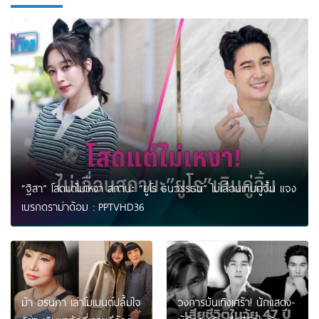
“ฐิสา” โสดแต่ไม่เหงา สถานะ “ยูโร ธนวรรธน์” ไม่เลื่อนเกินคู่จิ้น แจง
เบรกดราม่าด้อม : PPTVHD36
ม้า อรนภา เล่าโมเมนต์ปลื้มใจ
วงการบันเทิงเศร้า! นักแสดง-