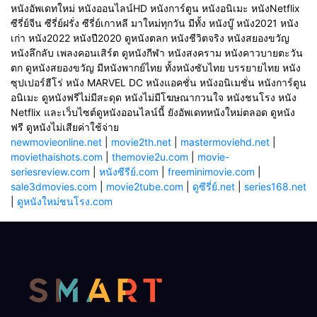
หนังอัพเดทใหม่ หนังออนไลน์HD หนังการ์ตูน หนังอนิเมะ หนังNetflix
ซีรี่ย์จีน ซีรี่ย์ฝรั่ง ซีรี่ย์เกาหลี มาใหม่ทุกวัน มีทั้ง หนังบู๊ หนัง2021 หนัง
เก่า หนัง2022 หนังปี2020 ดูหนังตลก หนังชีวิตจริง หนังสยองขวัญ
หนังลึกลับ เพลงคอนเสิร์ต ดูหนังกีฬา หนังสงคราม หนังคาวบายตะวัน
ตก ดูหนังสยองขวัญ มีหนังพากย์ไทย ทั้งหนังซับไทย บรรยายไทย หนัง
ซุปเปอร์ฮีโร่ หนัง MARVEL DC หนังแอคชั่น หนังอนิเมชั่น หนังการ์ตูน
อนิเมะ ดูหนังฟรีไม่มีสะดุด หนังไม่มีโฆษณากวนใจ หนังชนโรง หนัง
Netflix และเว็บไซต์ดูหนังออนไลน์นี้ ยังอัพเดทหนังใหม่ตลอด ดูหนัง
ฟรี ดูหนังไม่เสียค่าใช้จ่าย
newmovieonline.net
|
movie2th.net
|
mastermoviehd.net
|
moviethaishots.com
|
themovie2u.com
|
movie-
seriesreview.com
|
หนังซีรีย์.com
|
freeminimovie.com
|
sale3dmovies.com
|
movie2tube.com
|
ดูซีรี่ย์.net
|
series168.net
|
ดูหนังใหม่ชนโรง.com